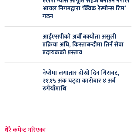
एलपी ग्यास आपूर्ति सहज बनाउन नेपाल
आयल निगमद्वारा ‘क्विक रेस्पोन्स टिम’
गठन
आईएसपीको अर्बौं बक्यौता असुली
प्रक्रिया अघि, किस्ताबन्दीमा तिर्न सेवा
प्रदायकको प्रस्ताव
नेप्सेमा लगातार दोस्रो दिन गिरावट,
२१.१५ अंक घट्दा कारोबार ४ अर्ब
रुपैयाँमाथि
धेरै कमेन्ट गरिएका