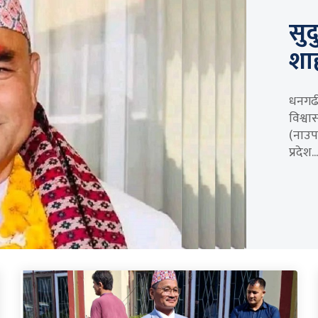
सुद
शा
धनगढी।
विश्वा
(नाउपा
प्रदेश...