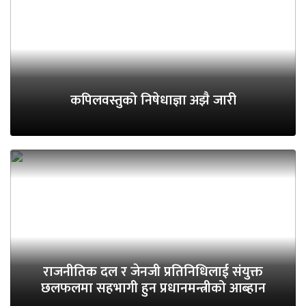
कपिलवस्तुको निषेधाज्ञा अझै जारी
राजनीतिक दल र जेनजी प्रतिनिधिलाई संयुक्त
छलफलमा सहभागी हुन प्रधानमन्त्रीको आब्हान