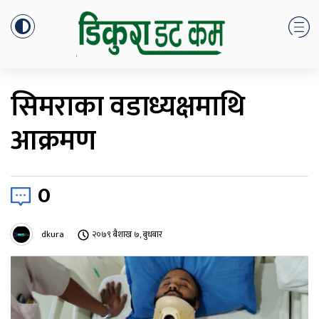
सिमराका वडाध्यक्षमाथि
आक्रमण
0
dkura
२०७९ बैशाख ७, बुधबार