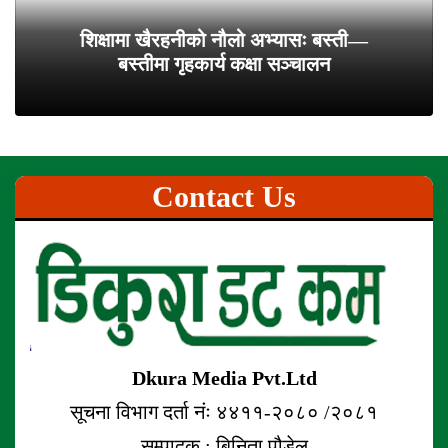
शिक्षामा खैरहनीको नौलो अभ्यासः बस्ती—
बस्तीमा गृहकार्य कक्षा सञ्चालन
Contact Us
Dkura Media Pvt.Ltd
सूचना विभाग दर्ता नंः ४४११-२०८० /२०८१
सम्पादक : बिनिता पौडेल