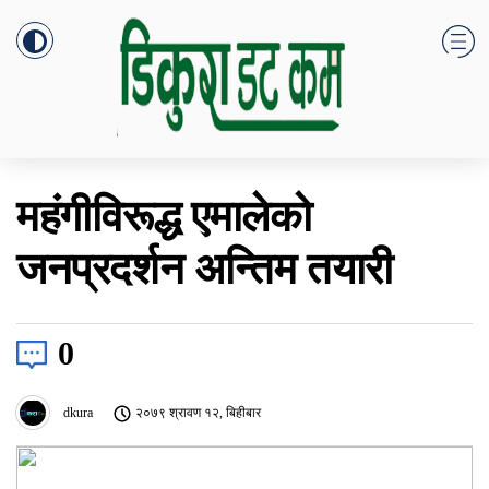
महंगीविरूद्ध एमालेको
जनप्रदर्शन अन्तिम तयारी
0
dkura
२०७९ श्रावण १२, बिहीबार