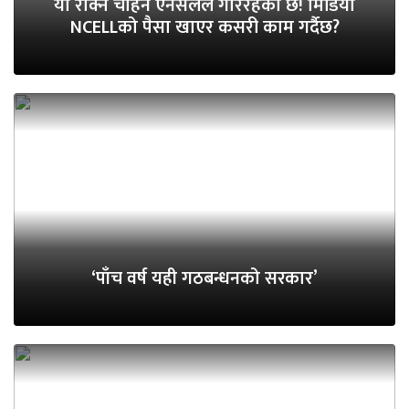
यो रोक्न चाहने एनसेलले गरिरहेको छ! मिडिया
NCELLको पैसा खाएर कसरी काम गर्दैछ?
‘पाँच वर्ष यही गठबन्धनको सरकार’