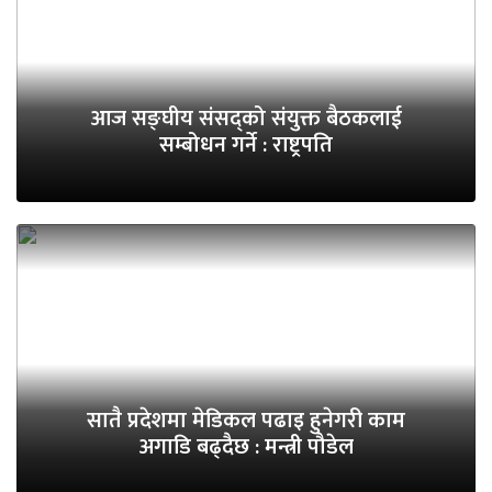
आज सङ्घीय संसद्को संयुक्त बैठकलाई
सम्बोधन गर्ने : राष्ट्रपति
सातै प्रदेशमा मेडिकल पढाइ हुनेगरी काम
अगाडि बढ्दैछ : मन्त्री पौडेल