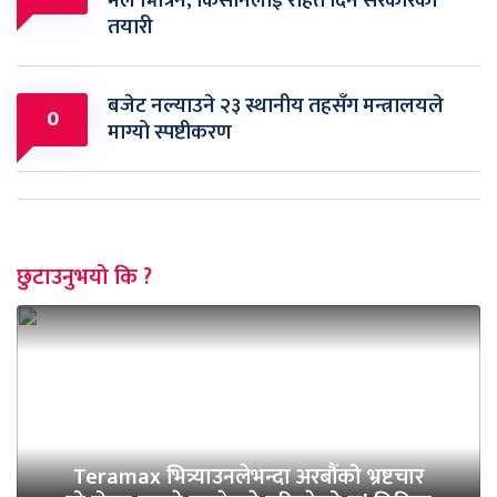
मल भित्रिने, किसानलाई राहत दिने सरकारको
तयारी
बजेट नल्याउने २३ स्थानीय तहसँग मन्त्रालयले
0
माग्यो स्पष्टीकरण
छुटाउनुभयो कि ?
Teramax भित्र्याउनलेभन्दा अरबौंको भ्रष्टचार