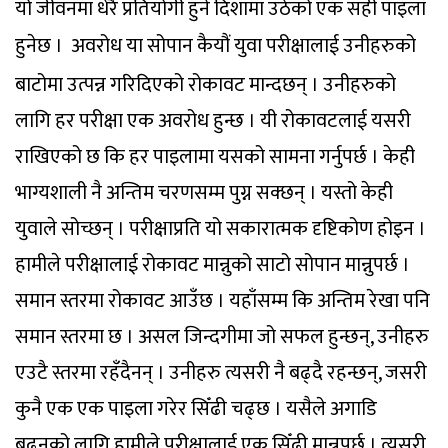
यो जीवनमा धेरै प्रतियोगी हुने दिशामा उठेको एक सही पाइला
हुनेछ ।
अवरोध या सोपान कैयौं युवा परीक्षालाई उनीहरुको
बाटोमा उत्पन्न गरिदिएको रोकावट मान्दछन् । उनीहरुको
लागि हर परीक्षा एक अवरोध हुन्छ । यी रोकावटलाई यसरी
राखिएको छ कि हर पाइलामा यसको सामना गर्नुपर्छ । केही
भाग्यशाली नै अन्तिम चरणसम्म पुग्न सक्छन् । यस्तो केही
युवाले सोच्छन् । परीक्षाप्रति यो सकारात्मक दृष्टिकोण होइन ।
हामीले परीक्षालाई रोकावट मान्नुको साटो सोपान मान्नुपर्छ ।
समान स्तरमा रोकावट आउँछ । यहाँसम्म कि अन्तिम रेखा पनि
समान स्तरमा छ । असल जिन्दगीमा जो सफल हुन्छन्, उनीहरु
एउटै स्तरमा रहँदैनन् । उनीहरु त्यसरी नै बढ्दै रहन्छन्, जसरी
कुनै एक एक पाइला गरेर सिँढी चढ्छ । यसैले अगाडि
बढ्नको लागि हामीले परीक्षालाई एक सिँढी मान्नुपर्छ । त्यसरी