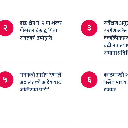
दाङ क्षेत्र नं. २ मा शंकर
सर्वेक्षण अनु
२
३
पोखरेलविरुद्ध गिता
र रमेश खरे
रावतको उम्मेद्वारी
वैकल्पिकहरु
बढी मत ल्याए
सभामा प्रतिनि
गगनको आरोप ‘एमाले
काठमाण्डौ २म
५
६
अदालतको आदेशबाट
भर्सेज माधव
जन्मिएको पार्टी’
टक्कर