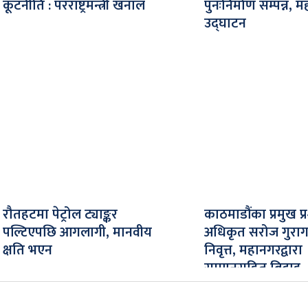
कूटनीति : परराष्ट्रमन्त्री खनाल
पुनःनिर्माण सम्पन्न, म
उद्घाटन
रौतहटमा पेट्रोल ट्याङ्कर
काठमाडौंका प्रमुख 
पल्टिएपछि आगलागी, मानवीय
अधिकृत सरोज गुरागा
क्षति भएन
निवृत्त, महानगरद्वारा
सम्मानसहित बिदाइ