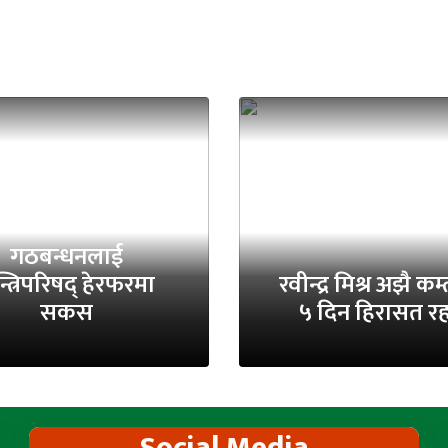
गठबन्धनलाई
्त्रिपरिषद् हेरफरमा
रवीन्द्र मिश्र अझै कम
सकस
५ दिन हिरासत रह
Social Media