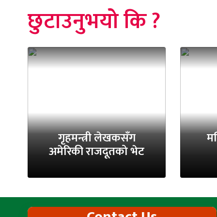
छुटाउनुभयो कि ?
गृहमन्त्री लेखकसँग
मन
अमेरिकी राजदूतको भेट
Contact Us