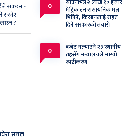
साउनभित्र २ लाख १० हजार
0
ाईले सक्छन् त
मेट्रिक टन रासायनिक मल
े र रमेश
भित्रिने, किसानलाई राहत
िलाउन ?
दिने सरकारको तयारी
बजेट नल्याउने २३ स्थानीय
0
तहसँग मन्त्रालयले माग्यो
स्पष्टीकरण
ौघेरा सत्तल