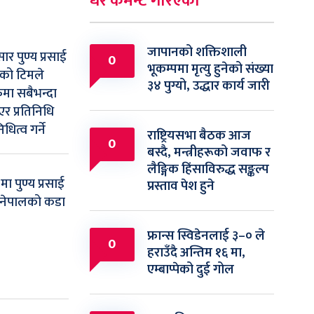
धेरै कमेन्ट गरिएका
जापानको शक्तिशाली
सार पुण्य प्रसाई
0
भूकम्पमा मृत्यु हुनेको संख्या
लको टिमले
३४ पुग्यो, उद्धार कार्य जारी
मा सबैभन्दा
र प्रतिनिधि
धित्व गर्ने
राष्ट्रियसभा बैठक आज
0
बस्दै, मन्त्रीहरूको जवाफ र
लैङ्गिक हिंसाविरुद्ध सङ्कल्प
ा पुण्य प्रसाई
प्रस्ताव पेश हुने
 नेपालको कडा
फ्रान्स स्विडेनलाई ३–० ले
0
हराउँदै अन्तिम १६ मा,
एम्बाप्पेको दुई गोल