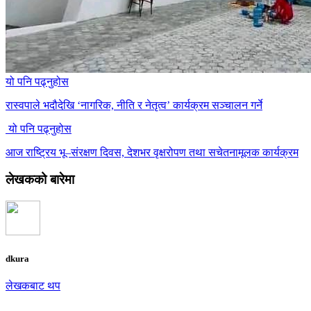
यो पनि पढ्नुहोस
रास्वपाले भदौदेखि ‘नागरिक, नीति र नेतृत्व’ कार्यक्रम सञ्चालन गर्ने
यो पनि पढ्नुहोस
आज राष्ट्रिय भू–संरक्षण दिवस, देशभर वृक्षरोपण तथा सचेतनामूलक कार्यक्रम
लेखकको बारेमा
dkura
लेखकबाट थप