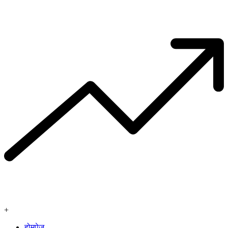
+
होमपेज