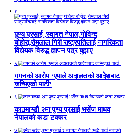
४
पुण्य प्रसार्ई ,स्वागत नेपाल,गोविन्द
बोहोरा,रोमलाल गिरी राष्ट्रपतिलाई नागरिकता
विद्येयक विरुद्ध ज्ञापन पत्र बुझाए
५
गगनको आरोप ‘एमाले अदालतको आदेशबाट
जन्मिएको पार्टी’
६
काठमाण्डौ २मा पुण्य प्रसाई भर्सेज माधव
नेपालको कडा टक्कर
७