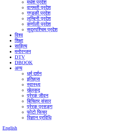
मधेश प्रदेश
वागमती प्रदेश
गण्डकी प्रदेश
लुम्बिनी प्रदेश
कर्णाली प्रदेश
सुदूरपश्चिम प्रदेश
विश्व
शिक्षा
साहित्य
मनोरन्जन
DTV
DBOOK
अन्य
धर्म दर्शन
इतिहास
स्वास्थ्य
खेलकुद
प्रेरक जीवन
बिचित्र संसार
प्रेरक प्रसङ्ग
फोटो फिचर
विज्ञान प्रविधि
English