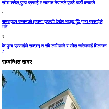
रमेश खरेल,पुण्य प्रसाई र स्वागत नेपालले एउटै पार्टी बनाउने
८
रामबहादुर बम्जनको हातमा हत्कडी देखेर भावुक हुँदै पुण्य प्रसाईले
भने
९
के पुण्य प्रसाईले सक्छन् त रवि लामिछाने र रमेश खरेललाई मिलाउन
?
सम्बन्धित खवर