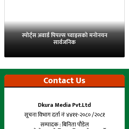
स्पोर्ट्स अवार्ड पिपल्स च्वाइसको मनोनयन
सार्वजनिक
Contact Us
Dkura Media Pvt.Ltd
सूचना विभाग दर्ता नंः ४४११-२०८० /२०८१
सम्पादक : बिनिता पौडेल