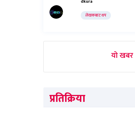
dkura
लेखकबाट थप
यो खबर 
प्रतिक्रिया