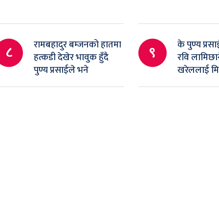
रामबहादुर बम्जनको हातमा
के पुण्य प्रस
८
९
हत्कडी देखेर भावुक हुँदै
रवि लामिछान
पुण्य प्रसाईले भने
खरेललाई म