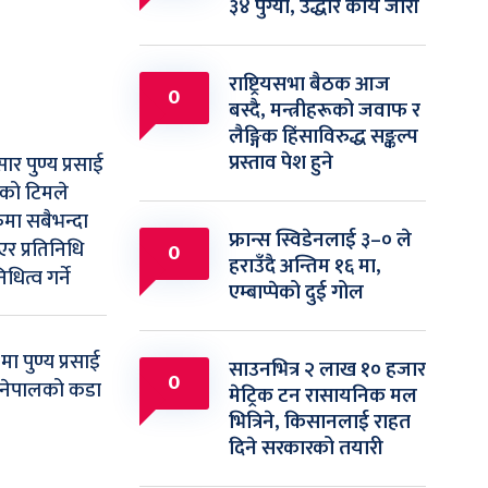
३४ पुग्यो, उद्धार कार्य जारी
राष्ट्रियसभा बैठक आज
0
बस्दै, मन्त्रीहरूको जवाफ र
लैङ्गिक हिंसाविरुद्ध सङ्कल्प
प्रस्ताव पेश हुने
सार पुण्य प्रसाई
लको टिमले
मा सबैभन्दा
फ्रान्स स्विडेनलाई ३–० ले
र प्रतिनिधि
0
हराउँदै अन्तिम १६ मा,
धित्व गर्ने
एम्बाप्पेको दुई गोल
ा पुण्य प्रसाई
साउनभित्र २ लाख १० हजार
0
 नेपालको कडा
मेट्रिक टन रासायनिक मल
भित्रिने, किसानलाई राहत
दिने सरकारको तयारी