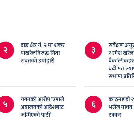
दाङ क्षेत्र नं. २ मा शंकर
सर्वेक्षण अनु
२
३
पोखरेलविरुद्ध गिता
र रमेश खरे
रावतको उम्मेद्वारी
वैकल्पिकहरु
बढी मत ल्याए
सभामा प्रतिनि
गगनको आरोप ‘एमाले
काठमाण्डौ २म
५
६
अदालतको आदेशबाट
भर्सेज माधव
जन्मिएको पार्टी’
टक्कर