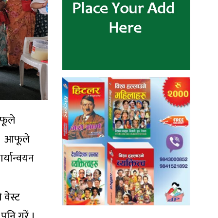
फूले
। आफूले
र्यान्वयन
वेस्ट
पनि गरें ।