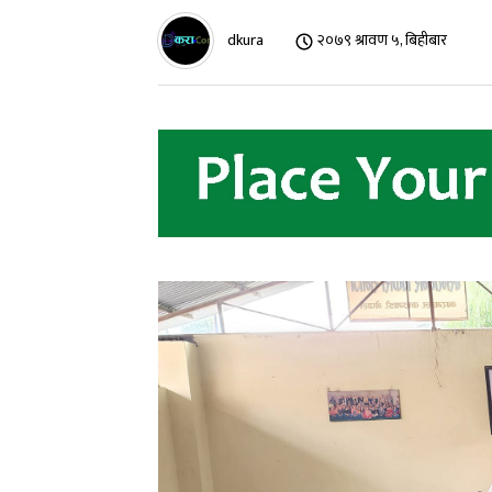
dkura
२०७९ श्रावण ५, बिहीबार