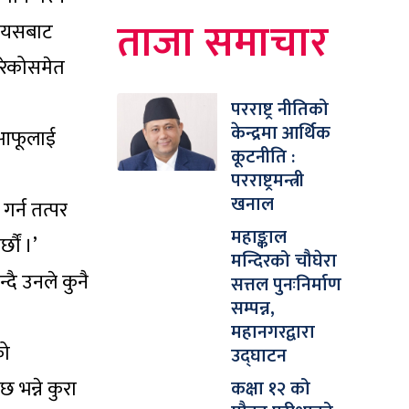
ताजा समाचार
।’ यसबाट
गरेकोसमेत
परराष्ट्र नीतिको
केन्द्रमा आर्थिक
 आफूलाई
कूटनीति :
परराष्ट्रमन्त्री
खनाल
र्न तत्पर
महाङ्काल
छौं ।’
मन्दिरको चौघेरा
्दै उनले कुनै
सत्तल पुनःनिर्माण
सम्पन्न,
महानगरद्वारा
को
उद्घाटन
 भन्ने कुरा
कक्षा १२ को