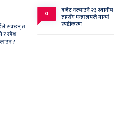
बजेट नल्याउने २३ स्थानीय
0
तहसँग मन्त्रालयले माग्यो
स्पष्टीकरण
ाईले सक्छन् त
े र रमेश
िलाउन ?