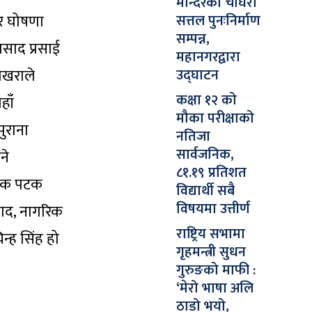
मन्दिरको चौघेरा
सत्तल पुनःनिर्माण
ार घोषणा
सम्पन्न,
रसाद प्रसाई
महानगरद्वारा
उद्घाटन
ोखराले
कक्षा १२ को
हाँ
मौका परीक्षाको
पुराना
नतिजा
सार्वजनिक,
ने
८१.१९ प्रतिशत
 एक पटक
विद्यार्थी सबै
विषयमा उत्तीर्ण
वाद, नागरिक
राष्ट्रिय सभामा
्ह सिंह हो
गृहमन्त्री सुधन
गुरुङको माफी :
‘मेरो भाषा अलि
ठाडो भयो,