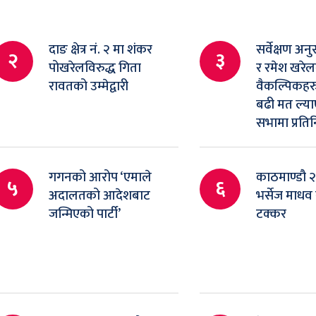
दाङ क्षेत्र नं. २ मा शंकर
सर्वेक्षण अनु
२
३
पोखरेलविरुद्ध गिता
र रमेश खरे
रावतको उम्मेद्वारी
वैकल्पिकहरु
बढी मत ल्याए
सभामा प्रतिनि
गगनको आरोप ‘एमाले
काठमाण्डौ २म
५
६
अदालतको आदेशबाट
भर्सेज माधव
जन्मिएको पार्टी’
टक्कर