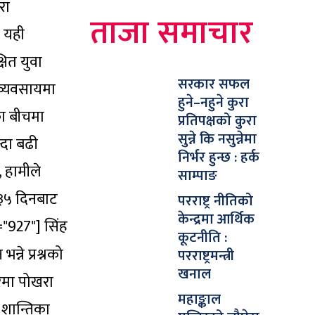
रा
ताजा समाचार
 यही
षित युवा
सरकार सफल
व्यवसायमा
हुने–नहुने कुरा
का बीचमा
प्रतिपक्षको कुरा
सुन्ने कि नसुन्नेमा
्दा बढी
निर्भर हुन्छ : हर्क
, हामीले
साम्पाङ
 ३५ दिनबाट
परराष्ट्र नीतिको
केन्द्रमा आर्थिक
="927"]
सिंह
कूटनीति :
्ने प्रश्नको
परराष्ट्रमन्त्री
खनाल
रमा पोखरा
महाङ्काल
 शान्तिका