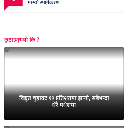
माग्यो स्पष्टीकरण
छुटाउनुभयो कि ?
विद्युत चुहावट १२ प्रतिशतमा झर्‍यो, सबैभन्दा
धेरै मधेशमा