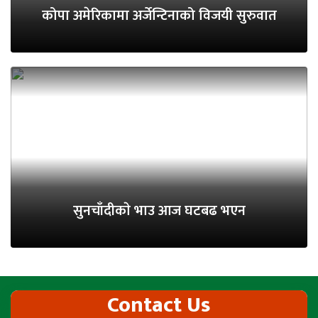
कोपा अमेरिकामा अर्जेन्टिनाको विजयी सुरुवात
सुनचाँदीकाे भाउ आज घटबढ भएन
Contact Us