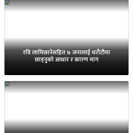
रवि लामिछानेसहित ७ जनालाई धरौटीमा
छाड्नुको आधार र कारण माग