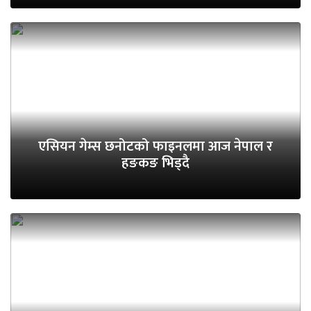
एसियन गेम्स छनोटको फाइनलमा आज नेपाल र
हङकङ भिड्दै