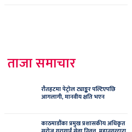
ताजा समाचार
रौतहटमा पेट्रोल ट्याङ्कर पल्टिएपछि
आगलागी, मानवीय क्षति भएन
काठमाडौंका प्रमुख प्रशासकीय अधिकृत
सरोज गुरागाईं सेवा निवृत्त, महानगरद्वारा