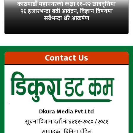
काठमाडौं महानगरको कक्षा ११–१२ छात्रवृत्तिमा
२६ हजारभन्दा बढी आवेदन, विज्ञान विषयमा
सबैभन्दा धेरै आकर्षण
Contact Us
Dkura Media Pvt.Ltd
सूचना विभाग दर्ता नंः ४४११-२०८० /२०८१
सम्पादक : बिनिता पौडेल