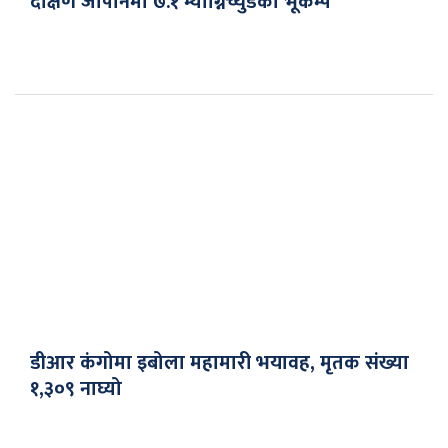
दक्षिण जापानमा ७.१ म्याग्निच्युडको भूकम्प
डीआर कंगोमा इबोला महामारी भयावह, मृतक संख्या
१,३०९ नाघ्यो