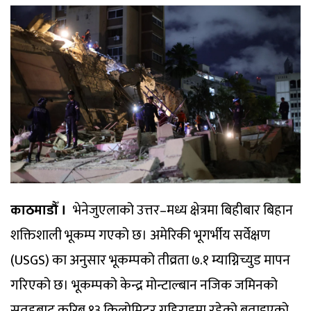
काठमाडौँ ।
भेनेजुएलाको उत्तर–मध्य क्षेत्रमा बिहीबार बिहान
शक्तिशाली भूकम्प गएको छ। अमेरिकी भूगर्भीय सर्वेक्षण
(USGS) का अनुसार भूकम्पको तीव्रता ७.१ म्याग्निच्युड मापन
गरिएको छ। भूकम्पको केन्द्र मोन्टाल्बान नजिक जमिनको
सतहबाट करिब १३ किलोमिटर गहिराइमा रहेको बताइएको