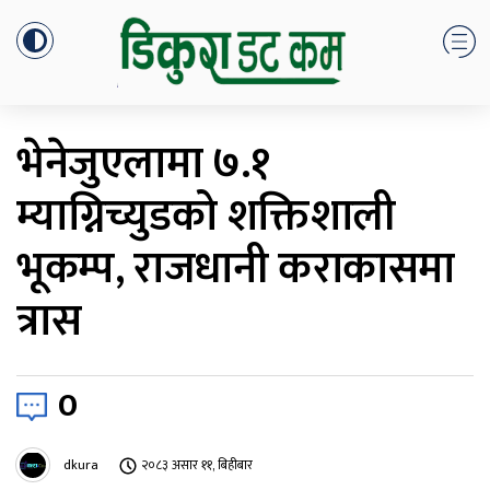
भेनेजुएलामा ७.१
म्याग्निच्युडको शक्तिशाली
भूकम्प, राजधानी कराकासमा
त्रास
0
dkura
२०८३ असार ११, बिहीबार