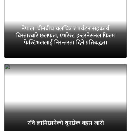
नेपाल–चीनबीच चलचित्र र पर्यटन सहकार्य
विस्तारबारे छलफल, एभरेस्ट इन्टरनेसनल फिल्म
फेस्टिभललाई निरन्तरता दिने प्रतिबद्धता
रवि लामिछानेको थुनछेक बहस जारी