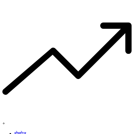
+
होमपेज