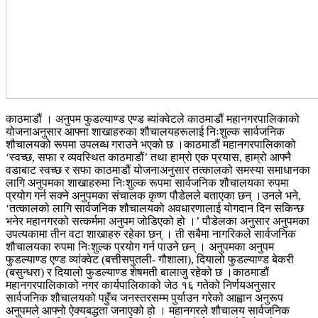
काठमाडौं । अनुपम फुडल्याण्ड एण्ड ब्यांक्वेटले काठमाडौं महानगरपालिकाको
योजनाअनुसार आफ्ना शाखाहरुका शौचालयहरूलाई निःशुल्क सार्वजनिक
शौचालयको रूपमा उपलब्ध गराउने भएको छ ।काठमाडौं महानगरपालिकाको
‘स्वच्छ, सफा र व्यवस्थित काठमाडौं’ तथा हाम्रो एक प्रयास, हाम्रो आफ्नै
वडाबाट स्वच्छ र सफा काठमाडौं योजनाअनुसार तत्कालको समस्या समाधानका
लागि अनुपमका शाखाहरुमा निःशुल्क रूपमा सार्वजनिक शौचालयका रुपमा
प्रयोग गर्न सक्ने अनुपमका संचालक कृष्ण पौडेलले बताएका छन् ।उनले भने,
‘तत्कालको लागि सार्वजनिक शौचालयको अवधारणालाई योगदान दिन सकिन्छ
भनेर महानगरको सत्कर्ममा अनुपम जोडिएको हो ।’ पौडेलका अनुसार अनुपमका
उपत्यकामा तीन वटा शाखाहरु रहेका छन् । ती सबैमा नागरिकले सार्वजनिक
शौचालयका रुपमा निःशुल्क प्रयोग गर्न पाउने छन् । अनुपमका अनुपम
फुडल्याण्ड एण्ड व्यांक्वेट (बत्तीसपुतली- गौशाला), दियालो फुडल्याण्ड बेकरी
(बसुन्धरा) र दियालो फुडल्याण्ड शेषमती बालाजु रहेको छ ।काठमाडौं
महानगरपालिकाको नगर कार्यपालिकाको जेठ १६ गतेको निर्णयअनुसार
सार्वजनिक शौचालयको पहुँच जनस्तरसम्म पुर्याउन गरेको आह्वान अनुरूप
अनुपमले आफ्नो ऐक्यबद्धता जनाएको हो । महानगरले शौचालय सार्वजनिक