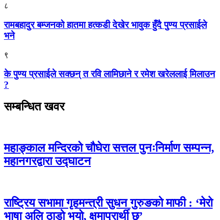
८
रामबहादुर बम्जनको हातमा हत्कडी देखेर भावुक हुँदै पुण्य प्रसाईले
भने
९
के पुण्य प्रसाईले सक्छन् त रवि लामिछाने र रमेश खरेललाई मिलाउन
?
सम्बन्धित खवर
महाङ्काल मन्दिरको चौघेरा सत्तल पुनःनिर्माण सम्पन्न,
महानगरद्वारा उद्घाटन
राष्ट्रिय सभामा गृहमन्त्री सुधन गुरुङको माफी : ‘मेरो
भाषा अलि ठाडो भयो, क्षमाप्रार्थी छु’