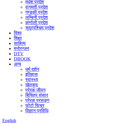
मधेश प्रदेश
वागमती प्रदेश
गण्डकी प्रदेश
लुम्बिनी प्रदेश
कर्णाली प्रदेश
सुदूरपश्चिम प्रदेश
विश्व
शिक्षा
साहित्य
मनोरन्जन
DTV
DBOOK
अन्य
धर्म दर्शन
इतिहास
स्वास्थ्य
खेलकुद
प्रेरक जीवन
बिचित्र संसार
प्रेरक प्रसङ्ग
फोटो फिचर
विज्ञान प्रविधि
English