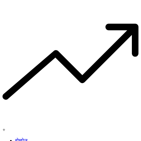
+
होमपेज