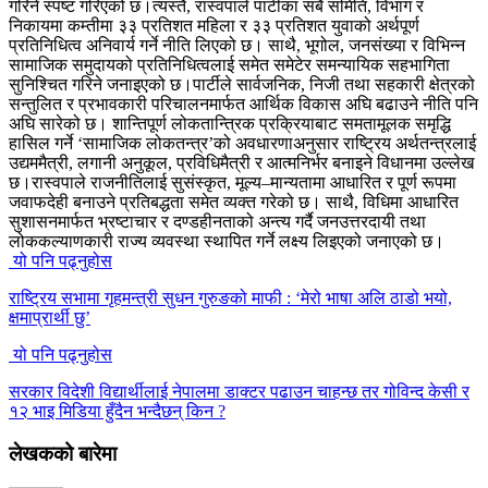
गरिने स्पष्ट गरिएको छ।त्यस्तै, रास्वपाले पार्टीका सबै समिति, विभाग र
निकायमा कम्तीमा ३३ प्रतिशत महिला र ३३ प्रतिशत युवाको अर्थपूर्ण
प्रतिनिधित्व अनिवार्य गर्ने नीति लिएको छ। साथै, भूगोल, जनसंख्या र विभिन्न
सामाजिक समुदायको प्रतिनिधित्वलाई समेत समेटेर समन्यायिक सहभागिता
सुनिश्चित गरिने जनाइएको छ।पार्टीले सार्वजनिक, निजी तथा सहकारी क्षेत्रको
सन्तुलित र प्रभावकारी परिचालनमार्फत आर्थिक विकास अघि बढाउने नीति पनि
अघि सारेको छ। शान्तिपूर्ण लोकतान्त्रिक प्रक्रियाबाट समतामूलक समृद्धि
हासिल गर्ने ‘सामाजिक लोकतन्त्र’को अवधारणाअनुसार राष्ट्रिय अर्थतन्त्रलाई
उद्यममैत्री, लगानी अनुकूल, प्रविधिमैत्री र आत्मनिर्भर बनाइने विधानमा उल्लेख
छ।रास्वपाले राजनीतिलाई सुसंस्कृत, मूल्य–मान्यतामा आधारित र पूर्ण रूपमा
जवाफदेही बनाउने प्रतिबद्धता समेत व्यक्त गरेको छ। साथै, विधिमा आधारित
सुशासनमार्फत भ्रष्टाचार र दण्डहीनताको अन्त्य गर्दै जनउत्तरदायी तथा
लोककल्याणकारी राज्य व्यवस्था स्थापित गर्ने लक्ष्य लिइएको जनाएको छ।
यो पनि पढ्नुहोस
राष्ट्रिय सभामा गृहमन्त्री सुधन गुरुङको माफी : ‘मेरो भाषा अलि ठाडो भयो,
क्षमाप्रार्थी छु’
यो पनि पढ्नुहोस
सरकार विदेशी विद्यार्थीलाई नेपालमा डाक्टर पढाउन चाहन्छ तर गोविन्द केसी र
१२ भाइ मिडिया हुँदैन भन्दैछन् किन ?
लेखकको बारेमा