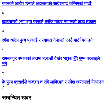
गगनको आरोप ‘एमाले अदालतको आदेशबाट जन्मिएको पार्टी’
६
काठमाण्डौ २मा पुण्य प्रसाई भर्सेज माधव नेपालको कडा टक्कर
७
रमेश खरेल,पुण्य प्रसाई र स्वागत नेपालले एउटै पार्टी बनाउने
८
रामबहादुर बम्जनको हातमा हत्कडी देखेर भावुक हुँदै पुण्य प्रसाईले
भने
९
के पुण्य प्रसाईले सक्छन् त रवि लामिछाने र रमेश खरेललाई मिलाउन
?
सम्बन्धित खवर