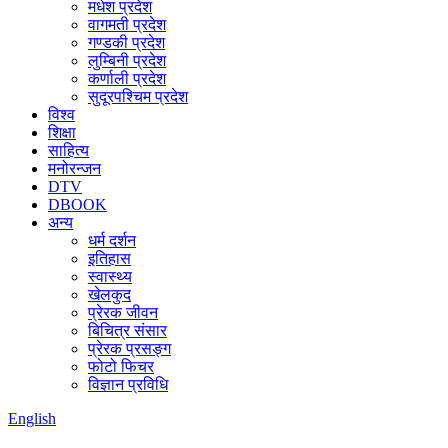
मधेश प्रदेश
वागमती प्रदेश
गण्डकी प्रदेश
लुम्बिनी प्रदेश
कर्णाली प्रदेश
सुदूरपश्चिम प्रदेश
विश्व
शिक्षा
साहित्य
मनोरन्जन
DTV
DBOOK
अन्य
धर्म दर्शन
इतिहास
स्वास्थ्य
खेलकुद
प्रेरक जीवन
बिचित्र संसार
प्रेरक प्रसङ्ग
फोटो फिचर
विज्ञान प्रविधि
English