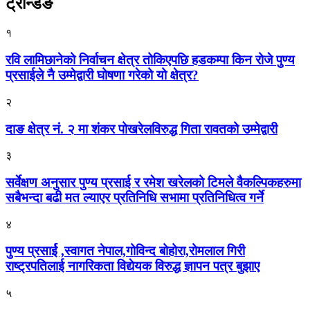
ट्रेन्डिङ
१
रवि लामिछानेको निर्वाचन क्षेत्र तोकिएपछि हडकम्पा किन रोजे पुण्य
प्रसाईले नै उम्मेद्वारी घोषणा गरेको यो क्षेत्र?
२
दाङ क्षेत्र नं. २ मा शंकर पोखरेलविरुद्ध गिता रावतको उम्मेद्वारी
३
सर्वेक्षण अनुसार पुण्य प्रसाई र रमेश खरेलको टिमले वैकल्पिकहरुमा
सबैभन्दा बढी मत ल्याएर प्रतिनिधि सभामा प्रतिनिधित्व गर्ने
४
पुण्य प्रसार्ई ,स्वागत नेपाल,गोविन्द बोहोरा,रोमलाल गिरी
राष्ट्रपतिलाई नागरिकता विद्येयक विरुद्ध ज्ञापन पत्र बुझाए
५