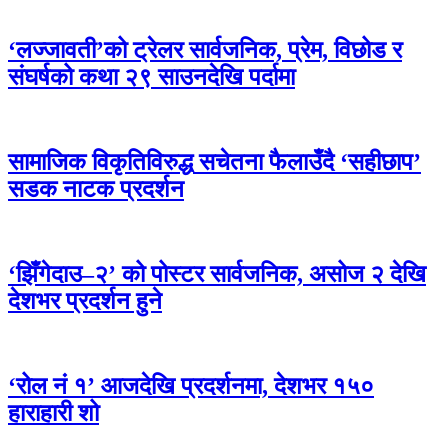
‘लज्जावती’को ट्रेलर सार्वजनिक, प्रेम, विछोड र
संघर्षको कथा २९ साउनदेखि पर्दामा
सामाजिक विकृतिविरुद्ध सचेतना फैलाउँदै ‘सहीछाप’
सडक नाटक प्रदर्शन
‘झिँगेदाउ–२’ को पोस्टर सार्वजनिक, असोज २ देखि
देशभर प्रदर्शन हुने
‘रोल नं १’ आजदेखि प्रदर्शनमा, देशभर १५०
हाराहारी शो