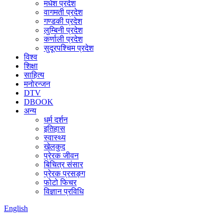
मधेश प्रदेश
वागमती प्रदेश
गण्डकी प्रदेश
लुम्बिनी प्रदेश
कर्णाली प्रदेश
सुदूरपश्चिम प्रदेश
विश्व
शिक्षा
साहित्य
मनोरन्जन
DTV
DBOOK
अन्य
धर्म दर्शन
इतिहास
स्वास्थ्य
खेलकुद
प्रेरक जीवन
बिचित्र संसार
प्रेरक प्रसङ्ग
फोटो फिचर
विज्ञान प्रविधि
English