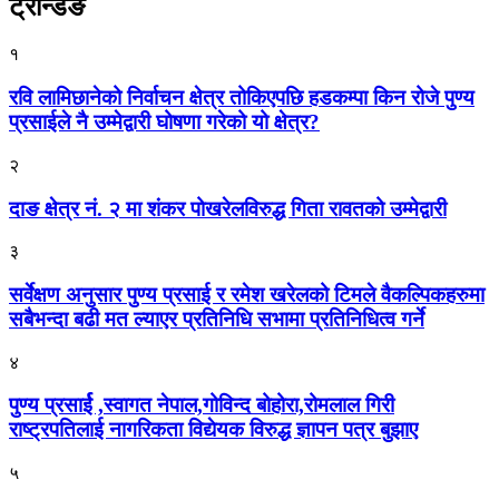
ट्रेन्डिङ
१
रवि लामिछानेको निर्वाचन क्षेत्र तोकिएपछि हडकम्पा किन रोजे पुण्य
प्रसाईले नै उम्मेद्वारी घोषणा गरेको यो क्षेत्र?
२
दाङ क्षेत्र नं. २ मा शंकर पोखरेलविरुद्ध गिता रावतको उम्मेद्वारी
३
सर्वेक्षण अनुसार पुण्य प्रसाई र रमेश खरेलको टिमले वैकल्पिकहरुमा
सबैभन्दा बढी मत ल्याएर प्रतिनिधि सभामा प्रतिनिधित्व गर्ने
४
पुण्य प्रसार्ई ,स्वागत नेपाल,गोविन्द बोहोरा,रोमलाल गिरी
राष्ट्रपतिलाई नागरिकता विद्येयक विरुद्ध ज्ञापन पत्र बुझाए
५