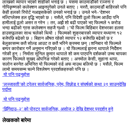
लाखको व्यापार भएको शाहीको भनाई छ । यसमा काठमाडौंको रञ्जना र
गोपिकृष्णको कलेक्शन आइनपुगेको उनले बताए । यस्तै, काठमाडौं बाहिरको पनि
केही हलको रिपोर्ट नआइसकेको उनको भनाई छ । उनले भने–‘देशभर
मल्टिप्लेक्स हल वृद्धि भएको छ । यसैले, पनि विदेशी ठूलो फिल्म आउँदा पनि
हामीलाई ठूलो असर त गरेन । तर, अझै शो बढी पाएको भए फिल्मले १ करोड
भन्दा बढीको ग्रस कलेक्शन सहजै गथ्र्यो ।’यो फिल्म बिहिबार देशभरका हलमा
हाउसफूलका साथ चलेको थियो । फिल्मको शुक्रबारको व्यापार मध्यान्न १२
बजेपछि बढेको छ । बिहान औषत रहेको व्यापार १२ बजेपछि बढेको छ र
बेलुकासम्म कतै सोल्ड आउट त कतै भरिने क्रममा छन् ।शनिबार यो फिल्मले
बम्पर कारोबार गर्ने अनुमान गरिएको छ । यो फिल्मलाई झरना थापाले निर्देशन
गरेकी हुन् । निर्माता सुनिल कुमार थापाले शो कम पाएपनि दर्शकको उच्च चापका
कारण फिल्मले सुखद ओपनिङ गरेको बताए । अनमोल केसी, सुहाना थापा,
सलोन बस्नेत अभिनित यो फिल्मको वर्ड अफ माउथ बलियो छ । यसैले, फिल्म
लामो समयसम्म चल्ने विश्लेषण प्रदर्शकहरुको पनि छ ।
यो पनि पढ्नुहोस
‘लज्जावती’को ट्रेलर सार्वजनिक, प्रेम, विछोड र संघर्षको कथा २९ साउनदेखि
पर्दामा
यो पनि पढ्नुहोस
‘झिँगेदाउ–२’ को पोस्टर सार्वजनिक, असोज २ देखि देशभर प्रदर्शन हुने
लेखकको बारेमा