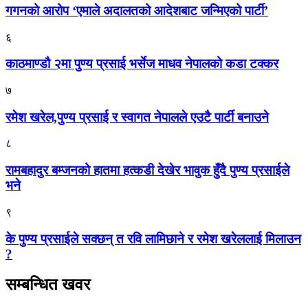
गगनको आरोप ‘एमाले अदालतको आदेशबाट जन्मिएको पार्टी’
६
काठमाण्डौ २मा पुण्य प्रसाई भर्सेज माधव नेपालको कडा टक्कर
७
रमेश खरेल,पुण्य प्रसाई र स्वागत नेपालले एउटै पार्टी बनाउने
८
रामबहादुर बम्जनको हातमा हत्कडी देखेर भावुक हुँदै पुण्य प्रसाईले
भने
९
के पुण्य प्रसाईले सक्छन् त रवि लामिछाने र रमेश खरेललाई मिलाउन
?
सम्बन्धित खवर