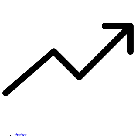
+
होमपेज